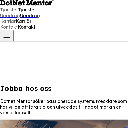
Tjänster
Tjänster
Uppdrag
Uppdrag
Karriär
Karriär
Kontakt
Kontakt
Jobba hos oss
Dotnet Mentor söker passionerade systemutvecklare som
har viljan att lära sig och utvecklas till något mer än en
vanlig konsult.
Skicka spontanansökan