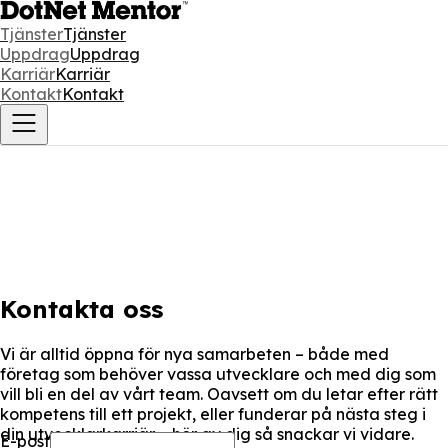
Tjänster
Tjänster
Uppdrag
Uppdrag
Karriär
Karriär
Kontakt
Kontakt
Kontakta oss
Vi är alltid öppna för nya samarbeten – både med
företag som behöver vassa utvecklare och med dig som
vill bli en del av vårt team. Oavsett om du letar efter rätt
kompetens till ett projekt, eller funderar på nästa steg i
din utvecklarkarriär – hör av dig så snackar vi vidare.
E-post