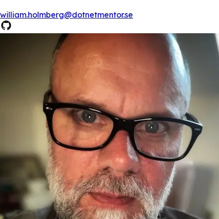
william.holmberg@dotnetmentor.se