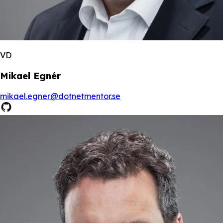
VD
Mikael Egnér
mikael.egner@dotnetmentor.se