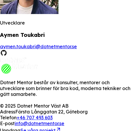
Utvecklare
Aymen Toukabri
aymen.toukabri@dotnetmentor.se
Dotnet Mentor består av konsulter, mentorer och
utvecklare som brinner för bra kod, moderna tekniker och
gött samarbete.
© 2025 Dotnet Mentor Väst AB
Adress
Första Långgatan 22, Göteborg
Telefon
+46 707 493 603
E-post
info@dotnetmentor.se
Uppdrag
Se våra projekt