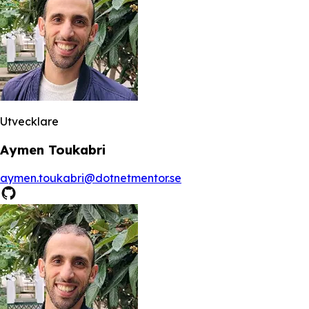
Utvecklare
Aymen Toukabri
aymen.toukabri@dotnetmentor.se