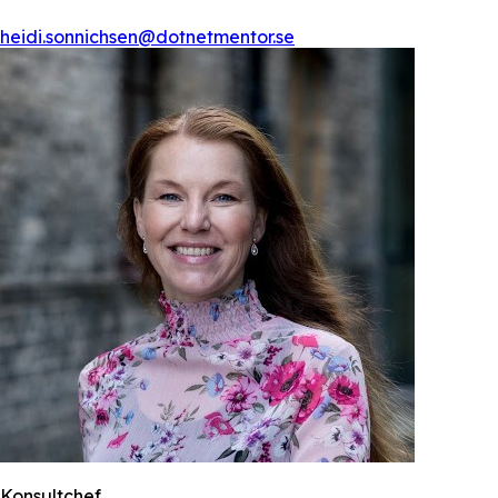
heidi.sonnichsen@dotnetmentor.se
Konsultchef