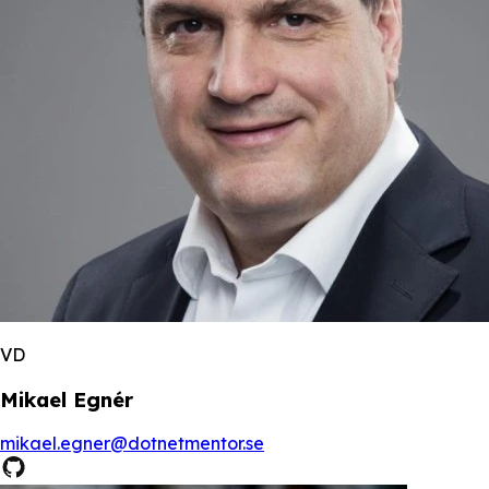
VD
Mikael Egnér
mikael.egner@dotnetmentor.se